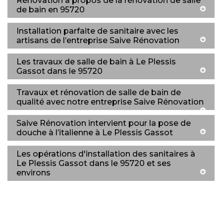
Rénovation à propos de la rénovation de salle
de bain en 95720
Installation parfaite de sanitaire avec les
artisans de l’entreprise Saive Rénovation
Les travaux de salle de bain à Le Plessis
Gassot dans le 95720
Travaux et rénovation de salle de bain de
qualité avec notre entreprise Saive Rénovation
Saive Rénovation intervient pour la pose de
douche à l’italienne à Le Plessis Gassot
Les opérations d'installation des sanitaires à
Le Plessis Gassot dans le 95720 et ses
environs