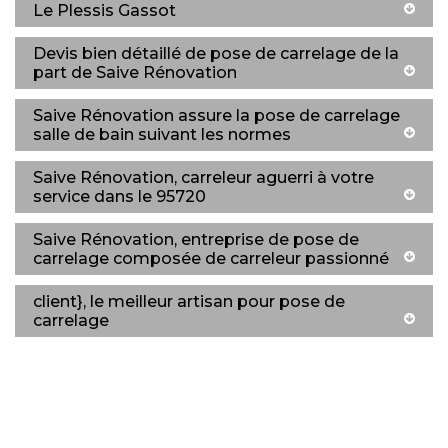
Le Plessis Gassot
Devis bien détaillé de pose de carrelage de la
part de Saive Rénovation
Saive Rénovation assure la pose de carrelage
salle de bain suivant les normes
Saive Rénovation, carreleur aguerri à votre
service dans le 95720
Saive Rénovation, entreprise de pose de
carrelage composée de carreleur passionné
client}, le meilleur artisan pour pose de
carrelage