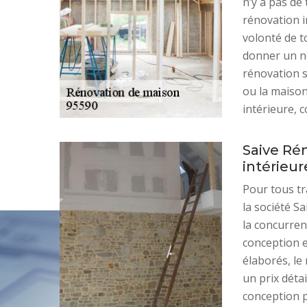
n’y a pas de 
rénovation i
volonté de t
donner un no
rénovation s
ou la maison
intérieure, c
Saive Ré
intérieur
Pour tous tr
la société S
la concurren
conception es
élaborés, le
un prix déta
conception p