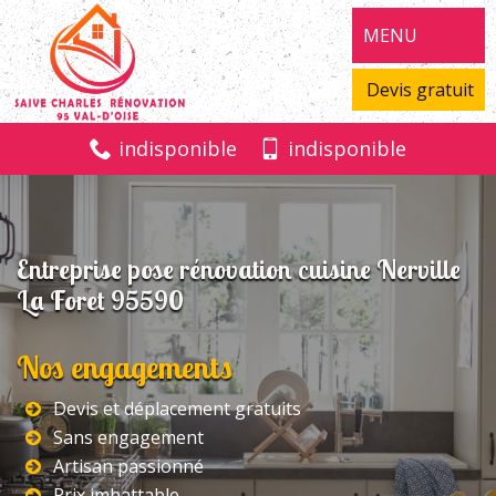
MENU
Devis gratuit
indisponible
indisponible
Entreprise pose rénovation cuisine Nerville
La Foret 95590
Nos engagements
Devis et déplacement gratuits
Sans engagement
Artisan passionné
Prix imbattable