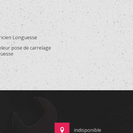
tricien Longuesse
eleur pose de carrelage
uesse
indisponible