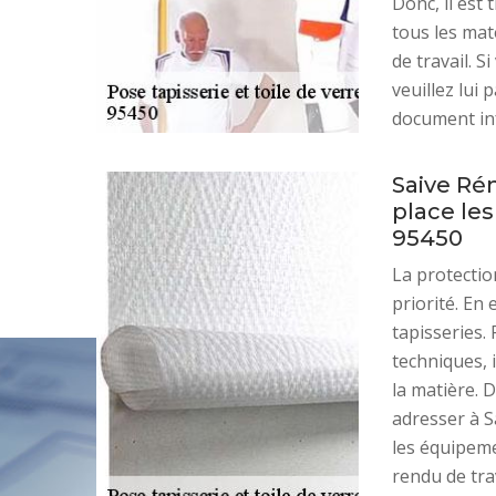
Donc, il est 
tous les mat
de travail. 
veuillez lui 
document in
Saive Rén
place les
95450
La protectio
priorité. En 
tapisseries. 
techniques, 
la matière. 
adresser à S
les équipeme
rendu de trav