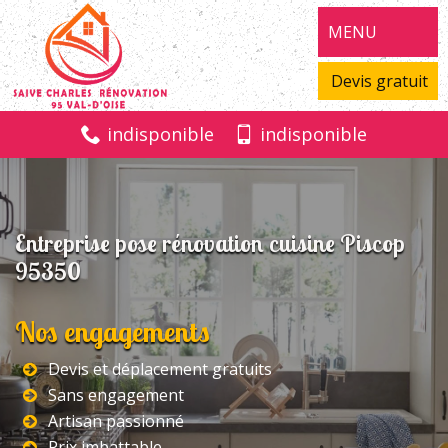
MENU
Devis gratuit
indisponible
indisponible
Entreprise pose rénovation cuisine Piscop
95350
Nos engagements
Devis et déplacement gratuits
Sans engagement
Artisan passionné
Prix imbattable