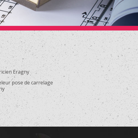
ricien Eragny
eleur pose de carrelage
ny