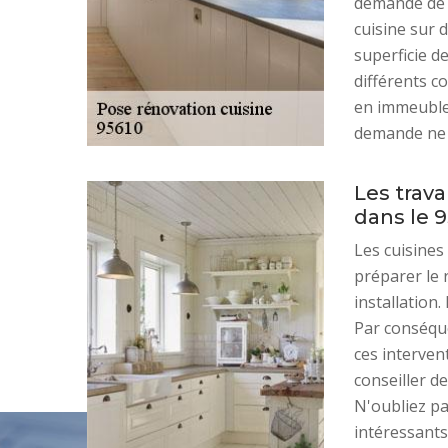
demande de d
cuisine sur 
superficie de
différents c
en immeubles
demande ne 
Les trava
dans le 
Les cuisines
préparer le r
installation.
Par conséque
ces interven
conseiller d
N'oubliez pa
intéressants