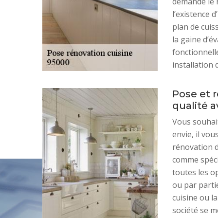
demande le 
l’existence d
plan de cuiss
la gaine d’é
fonctionnell
installation 
Pose et r
qualité a
Vous souhait
envie, il vo
rénovation d
comme spécia
toutes les op
ou par parti
cuisine ou la
société se m