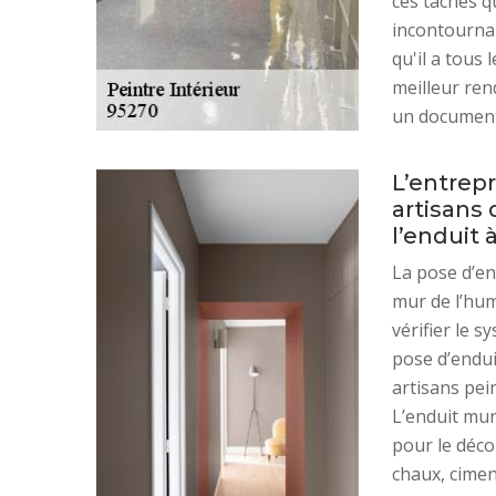
ces tâches q
incontournab
qu'il a tous
meilleur rend
un document
L’entrepr
artisans 
l’enduit 
La pose d’en
mur de l’humi
vérifier le 
pose d’endui
artisans pei
L’enduit mur
pour le décor
chaux, ciment