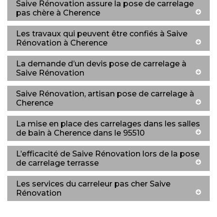
Saive Rénovation assure la pose de carrelage
pas chère à Cherence
Les travaux qui peuvent être confiés à Saive
Rénovation à Cherence
La demande d’un devis pose de carrelage à
Saive Rénovation
Saive Rénovation, artisan pose de carrelage à
Cherence
La mise en place des carrelages dans les salles
de bain à Cherence dans le 95510
L’efficacité de Saive Rénovation lors de la pose
de carrelage terrasse
Les services du carreleur pas cher Saive
Rénovation