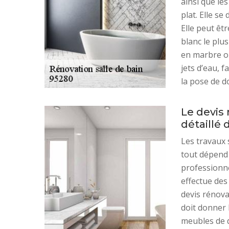
ainsi que le
plat. Elle se
Elle peut êt
blanc le plus
en marbre o
jets d’eau, 
la pose de do
Le devis 
détaillé 
Les travaux 
tout dépend 
professionne
effectue des
devis rénovat
doit donner l
meubles de d