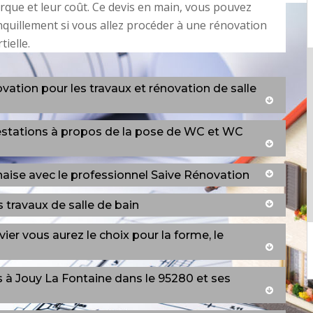
rque et leur coût. Ce devis en main, vous pouvez
anquillement si vous allez procéder à une rénovation
tielle.
vation pour les travaux et rénovation de salle
restations à propos de la pose de WC et WC
onaise avec le professionnel Saive Rénovation
s travaux de salle de bain
vier vous aurez le choix pour la forme, le
es à Jouy La Fontaine dans le 95280 et ses