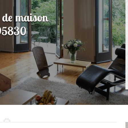
n de maison
 95830