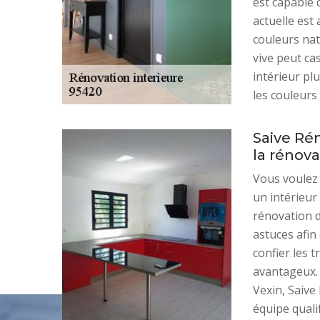
est capable d
actuelle est 
couleurs nat
vive peut ca
intérieur plu
les couleurs
Saive Rén
la rénov
Vous voulez 
un intérieur
rénovation d
astuces afi
confier les 
avantageux.
Vexin, Saive 
équipe qualif