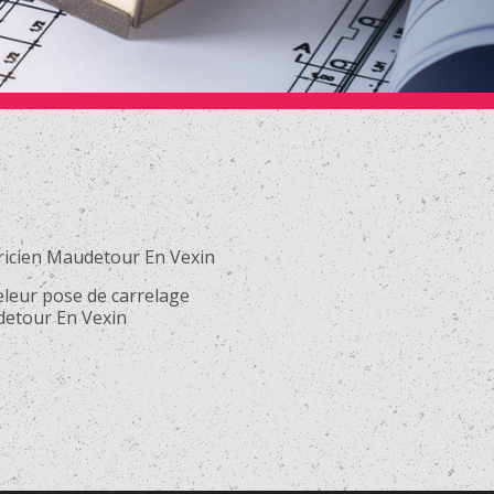
tricien Maudetour En Vexin
eleur pose de carrelage
etour En Vexin