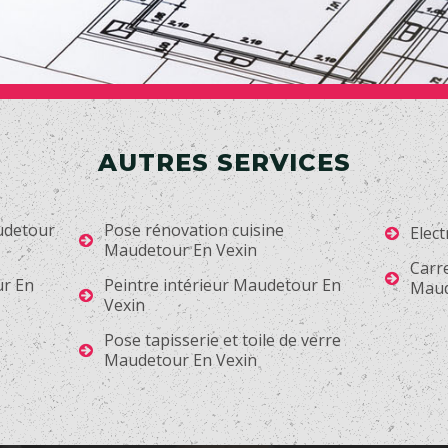
AUTRES SERVICES
udetour
Pose rénovation cuisine
Elec
Maudetour En Vexin
Carr
ur En
Peintre intérieur Maudetour En
Maud
Vexin
Pose tapisserie et toile de verre
Maudetour En Vexin