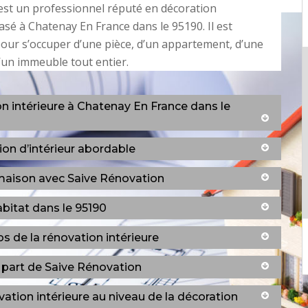
est un professionnel réputé en décoration
basé à Chatenay En France dans le 95190. Il est
ur s’occuper d’une pièce, d’un appartement, d’une
un immeuble tout entier.
on intérieure à Chatenay En France dans le
ion d’intérieur abordable
 maison avec Saive Rénovation
bitat dans le 95190
s de la rénovation intérieure
a part de Saive Rénovation
vation intérieure au niveau de la décoration