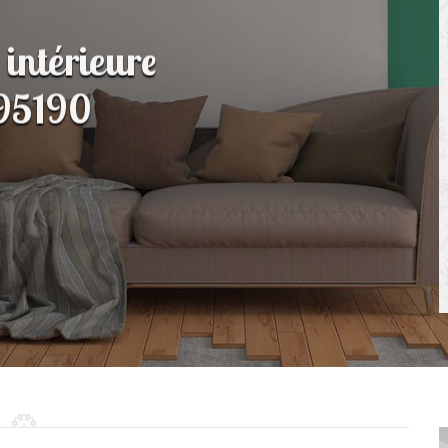
 intérieure
 95190