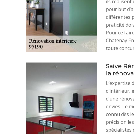
ils réalisen
pour but d’a
différentes p
praticité doi
Pour ce fair
Chatenay En 
toute concur
Saive Ré
la rénova
L’expertise 
d’intérieur, 
d’une rénovat
envies. Le m
connu dès le
précision les
spécialistes 