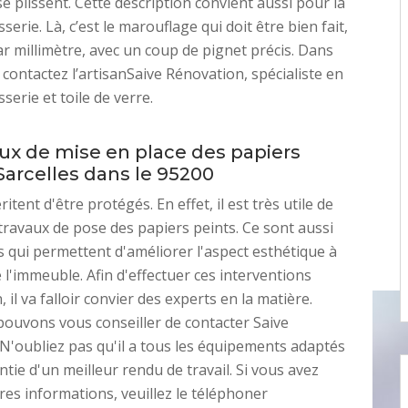
 se plissent. Cette description convient aussi pour la
serie. Là, c’est le marouflage qui doit être bien fait,
ar millimètre, avec un coup de pignet précis. Dans
 contactez l’artisanSaive Rénovation, spécialiste en
serie et toile de verre.
aux de mise en place des papiers
Sarcelles dans le 95200
tent d'être protégés. En effet, il est très utile de
 travaux de pose des papiers peints. Ce sont aussi
 qui permettent d'améliorer l'aspect esthétique à
e l'immeuble. Afin d'effectuer ces interventions
n, il va falloir convier des experts en la matière.
ouvons vous conseiller de contacter Saive
N'oubliez pas qu'il a tous les équipements adaptés
ntie d'un meilleur rendu de travail. Si vous avez
res informations, veuillez le téléphoner