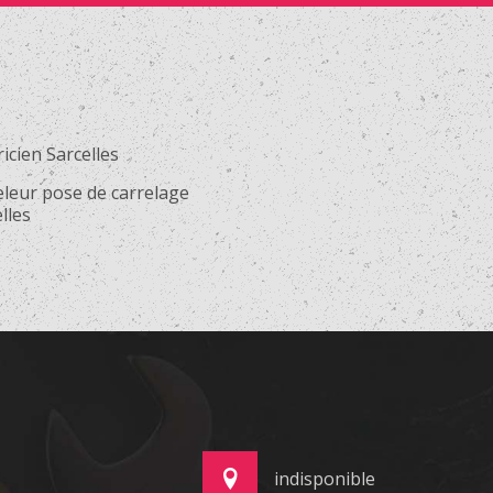
ricien Sarcelles
eleur pose de carrelage
lles
indisponible