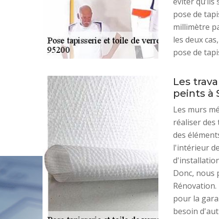
éviter qu’ils
pose de tapis
millimètre p
les deux cas,
pose de tapis
Les trav
peints à 
Les murs méri
réaliser des
des éléments
l'intérieur d
d'installatio
Donc, nous p
Rénovation. 
pour la gara
besoin d'aut