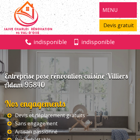
MENU
Devis gratuit
indisponible
indisponible
Entreprise pose rénovation cuisine Villiers
Adam 95840
Nos engagements
Devis et déplacement gratuits
Sans engagement
Artisan passionné
Prix imbattable