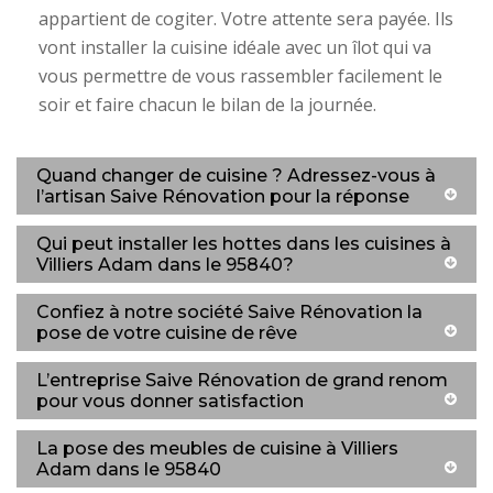
appartient de cogiter. Votre attente sera payée. Ils
vont installer la cuisine idéale avec un îlot qui va
vous permettre de vous rassembler facilement le
soir et faire chacun le bilan de la journée.
Quand changer de cuisine ? Adressez-vous à
l’artisan Saive Rénovation pour la réponse
Qui peut installer les hottes dans les cuisines à
Villiers Adam dans le 95840?
Confiez à notre société Saive Rénovation la
pose de votre cuisine de rêve
L’entreprise Saive Rénovation de grand renom
pour vous donner satisfaction
La pose des meubles de cuisine à Villiers
Adam dans le 95840