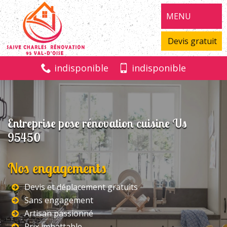
MENU
Devis gratuit
indisponible
indisponible
Entreprise pose rénovation cuisine Us
95450
Nos engagements
Devis et déplacement gratuits
Sans engagement
Artisan passionné
Prix imbattable