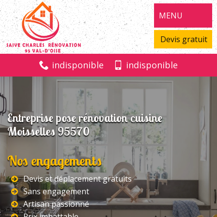
MENU
Devis gratuit
indisponible
indisponible
Entreprise pose rénovation cuisine
Moisselles 95570
Nos engagements
Devis et déplacement gratuits
Sans engagement
Artisan passionné
Prix imbattable