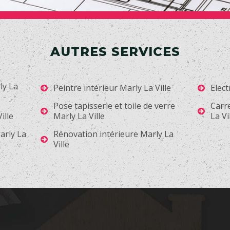
AUTRES SERVICES
ly La
Peintre intérieur Marly La Ville
Elect
Pose tapisserie et toile de verre
Carr
ille
Marly La Ville
La Vi
arly La
Rénovation intérieure Marly La
Ville