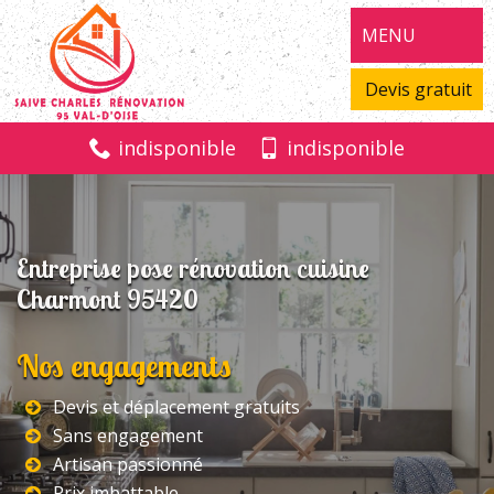
MENU
Devis gratuit
indisponible
indisponible
Entreprise pose rénovation cuisine
Charmont 95420
Nos engagements
Devis et déplacement gratuits
Sans engagement
Artisan passionné
Prix imbattable