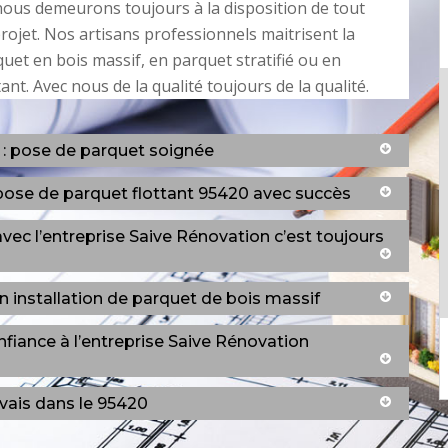
ous demeurons toujours à la disposition de tout
rojet. Nos artisans professionnels maitrisent la
uet en bois massif, en parquet stratifié ou en
ant. Avec nous de la qualité toujours de la qualité.
 : pose de parquet soignée
pose de parquet flottant 95420 avec succès
 avec l’entreprise Saive Rénovation c’est toujours
n installation de parquet de bois massif
nfiance à l’entreprise Saive Rénovation
rvais dans le 95420