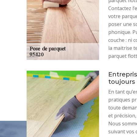
parquet flot
Contactez l’
votre parque
poser une so
phonique. Pui
couche : ni c
la maitrise 
parquet flott
Entrepris
toujours
En tant qu’e
pratiques p
toute demand
et précision
Nous sommes 
suivant vos 