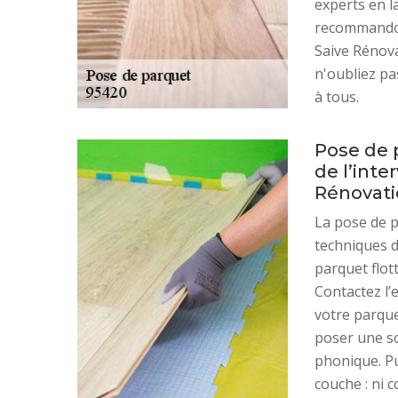
experts en l
recommandon
Saive Rénova
n'oubliez pa
à tous.
Pose de p
de l’inte
Rénovat
La pose de p
techniques d
parquet flot
Contactez l’
votre parque
poser une so
phonique. Pui
couche : ni c