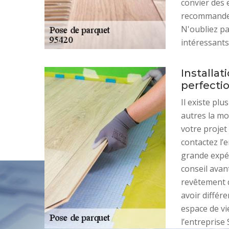
convier des 
recommander 
N'oubliez pa
intéressants
Installat
perfectio
Il existe pl
autres la mo
votre projet
contactez l’
grande expér
conseil avant
revêtement d
avoir différ
espace de vi
l’entreprise