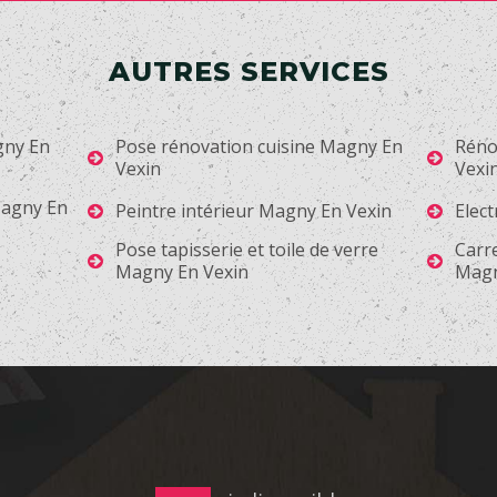
AUTRES SERVICES
gny En
Pose rénovation cuisine Magny En
Réno
Vexin
Vexi
Magny En
Peintre intérieur Magny En Vexin
Elec
Pose tapisserie et toile de verre
Carr
Magny En Vexin
Magn