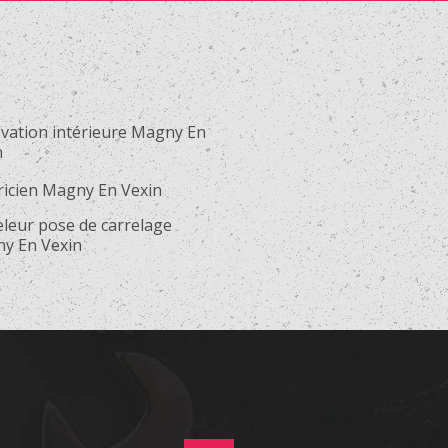
vation intérieure Magny En
n
tricien Magny En Vexin
eleur pose de carrelage
y En Vexin