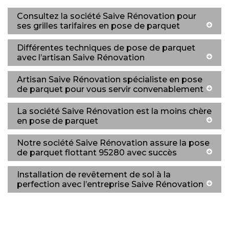
Consultez la société Saive Rénovation pour
ses grilles tarifaires en pose de parquet
Différentes techniques de pose de parquet
avec l’artisan Saive Rénovation
Artisan Saive Rénovation spécialiste en pose
de parquet pour vous servir convenablement
La société Saive Rénovation est la moins chère
en pose de parquet
Notre société Saive Rénovation assure la pose
de parquet flottant 95280 avec succès
Installation de revêtement de sol à la
perfection avec l’entreprise Saive Rénovation