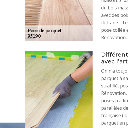
maison. Si d
du bois mass
avec des boi
flottants. Il
pose collée 
Rénovation, 
Différen
avec l’ar
On n’a toujo
parquet à sa
stratifié, po
Rénovation, i
poses tradit
parallèles d
française (lo
parquet en 