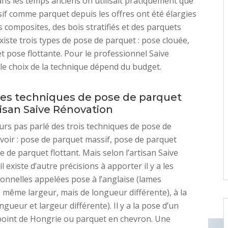
ans les temps anciens on utilisait pratiquement que
if comme parquet depuis les offres ont été élargies
s composites, des bois stratifiés et des parquets
 existe trois types de pose de parquet : pose clouée,
et pose flottante. Pour le professionnel Saive
le choix de la technique dépend du budget.
tes techniques de pose de parquet
tisan Saive Rénovation
urs pas parlé des trois techniques de pose de
voir : pose de parquet massif, pose de parquet
se de parquet flottant. Mais selon l’artisan Saive
l existe d’autre précisions à apporter il y a les
ionnelles appelées pose à l’anglaise (lames
e même largeur, mais de longueur différente), à la
ngueur et largeur différente). Il y a la pose d’un
point de Hongrie ou parquet en chevron. Une