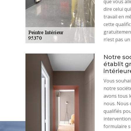
que vous all
dire celui qu
travail en m
cette qualifi
gratuitement
n’est pas u
Notre so
établit g
intérieur
Vous souhait
notre sociét
avons tous l
nous. Nous 
qualifiés pou
intervention
formulaire su