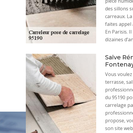
pièce humide.
des sillons 
carreaux. La
faites appel
En Parisis. 
dizaines d’a
Saive Rén
Fontenay
Vous voulez 
terrasse, sal
professionne
du 95190 pou
carrelage pa
professionnel
propose, vo
son site web.