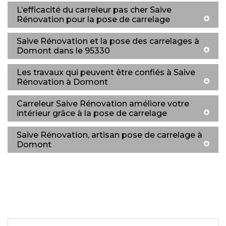
L’efficacité du carreleur pas cher Saive
Rénovation pour la pose de carrelage
Saive Rénovation et la pose des carrelages à
Domont dans le 95330
Les travaux qui peuvent être confiés à Saive
Rénovation à Domont
Carreleur Saive Rénovation améliore votre
intérieur grâce à la pose de carrelage
Saive Rénovation, artisan pose de carrelage à
Domont