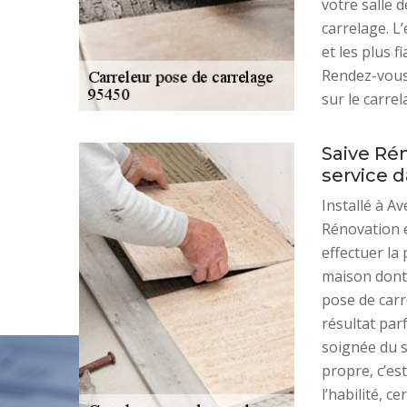
votre salle 
carrelage. L
et les plus f
Rendez-vous
sur le carrel
Saive Rén
service 
Installé à A
Rénovation e
effectuer la
maison dont l
pose de carr
résultat par
soignée du s
propre, c’est
l’habilité, c